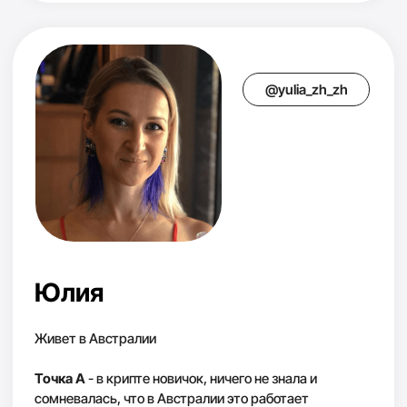
За 5 дней я передам вам всё,
что
сама применяю каждый
день
— стратегии, которые
принесли мне $4M за 14 лет
инвестиций
ИДУ НА ЭКСПРЕСС КУРС! 19€
О Марии говорят