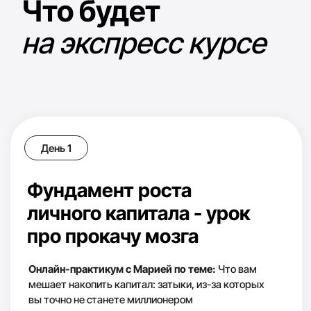
День 4
Дополнительные
способы заработка
в криптовалюте
Онлайн-практикум с Марией по
теме:
дополнительные
источники дохода, которые
дадут прирост капитала 50-
500% годовых
invest.mari
День 5
Бонусный день