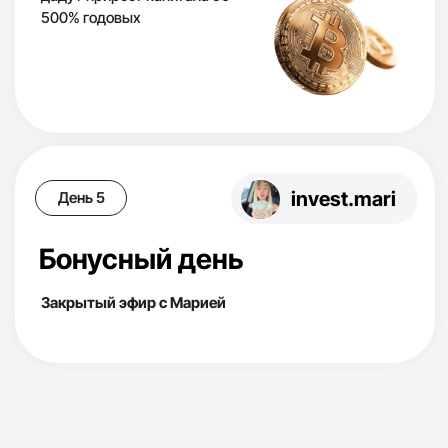
По итогу
разберетесь:
Поймёте, что реально
🧠
мешает вам копить
Узнаете, как деньги
💰
должны работать на вас
Получите персональный
🎯
разбор вашей ситуации
Уйдёте с чётким планом
🗺
роста капитала на 5 лет
Разберёте
🔑
дополнительные
источники дохода