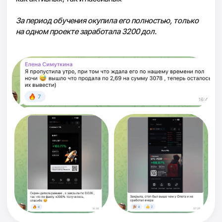
Неоднократно приглашали на телевидение как
эксперта по инвестициям.
Спикер Boost Forum — 3 000 участников
Форум Big Money в Валенсии и форум Ицхака Пинтосевича в
Вене
Эксперт на телевидении по инвестициям в недвижимость и
крипту
11 квартир в Киеве · 200+ доходных сайтов · криптовалюта
$500 000+ заработано на крипте за несколько лет
$4M
5 000+
Общий доход от инвестиций
Учеников с результатами