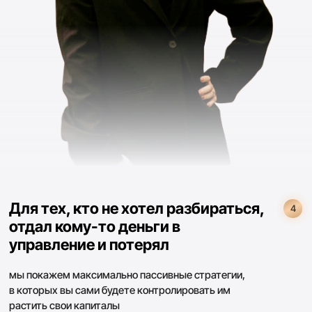
За период обучения окупила его полностью, только
на одном проекте заработала 3200 дол.
@yulia_zh_zh