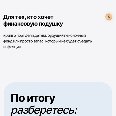
Юлия
Живет в Австралии
Точка А
- в крипте новичок, ничего не знала и
сомневалась, что в Австралии это работает
Точка Б
- активно участвует во всех стратегиях и
получает результаты