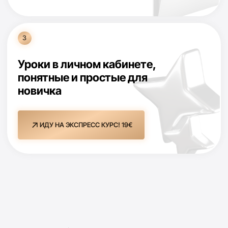
инвестиций
Онлайн-практикум с Марией по
теме:
Как оперировать
деньгами, чтобы они росли
День 3
Активы, с помощью
которых мы постепенно
богатеем - урок про
базовые инструменты
Онлайн-практикум с Анной по
теме:
покупка первых активов
на практике