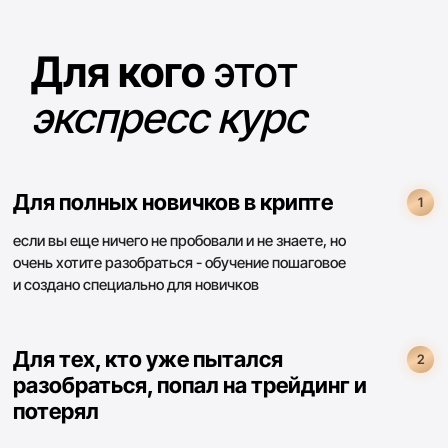
Совершите первую
🚀
инвестицию под
руководством
ВСЕГО 50 МЕСТ ПО 19€
1000€
100€
19€
ИДУ НА ЭКСПРЕСС КУРС! 19€
14:51
cпец. цена в 19€
действует еще:
Ни один из них