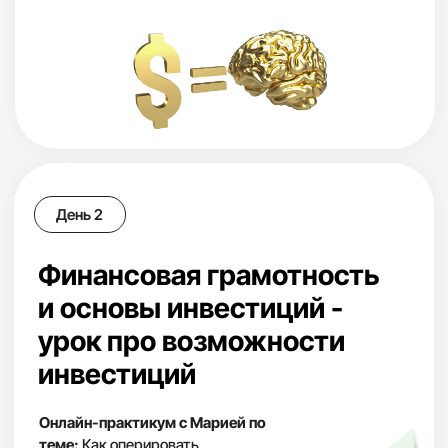
Закрытый эфир с Марией
Для кого
этот
экспресс курс
Для полных новичков в крипте
1
если вы еще ничего не пробовали и не знаете, но
очень хотите разобраться - обучение пошаговое
и создано специально для новичков
Для тех, кто уже пытался
2
разобраться, попал на трейдинг и
потерял