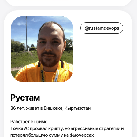
без трейдинга, сложных схем и постоянного
сидения у экрана
КОЛИЧЕСТВО МЕСТ ПО ТАКОЙ СТОИМОСТИ
ОГРАНИЧЕНО:
1000€
100€
19€
14:51
cпец. цена в 19€
действует еще:
старт 31 августа 2026
ПРОВОЖУ 1 РАЗ В ГОД
ИДУ НА ЭКСПРЕСС КУРС! 19€
Мария
Деригина
$4M
доход от
+700 $
инвестиций