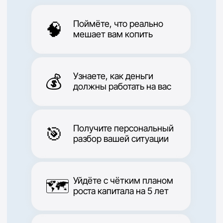
@rustamdevops
Рустам
36 лет, живет в Бишкеке, Кыргызстан.
Работает в найме
Точка А:
проовал крипту, но агрессивные стратегии и
потерял большую сумму на фьючерсах
Точка Б:
грамотно применяет разные стратегии и
создал свою инвест стратегию, сделал несколько
иксов на самой пассивный стратегии