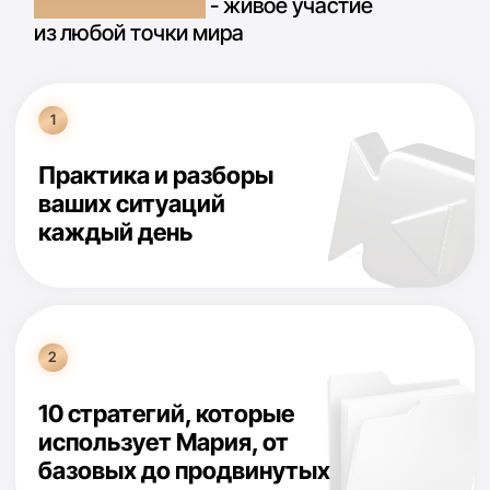
День 1
Фундамент роста
личного капитала - урок
про прокачу мозга
Онлайн-практикум с Марией по теме:
Что вам
мешает накопить капитал: затыки, из-за которых
вы точно не станете миллионером
День 2
Финансовая грамотность
и основы инвестиций -
урок про возможности