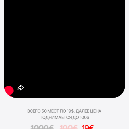
Что вас ждет
на
экспресс курсе:
Онлайн-формат
- живое участие
из любой точки мира
1
Практика и разборы
ваших ситуаций
каждый день
2
10 стратегий, которые
использует Мария, от
базовых до продвинутых