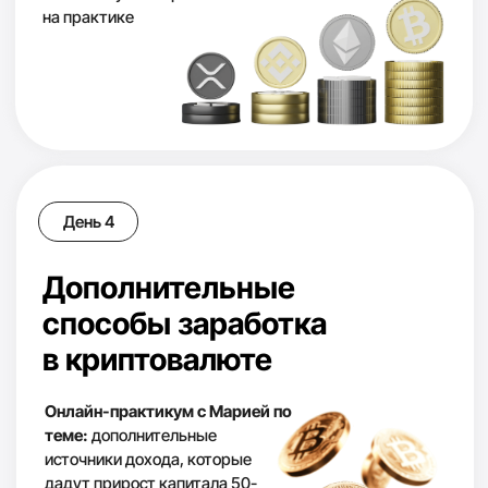
Для тех, кто не хотел разбираться,
4
отдал кому-то деньги в
управление и потерял
мы покажем максимально пассивные стратегии,
в которых вы сами будете контролировать им
растить свои капиталы
Для тех, кто хочет
5
финансовую подушку
крипто портфели детям, будущий пенсионный
фонд или просто запас, который не будет съедать
инфляция