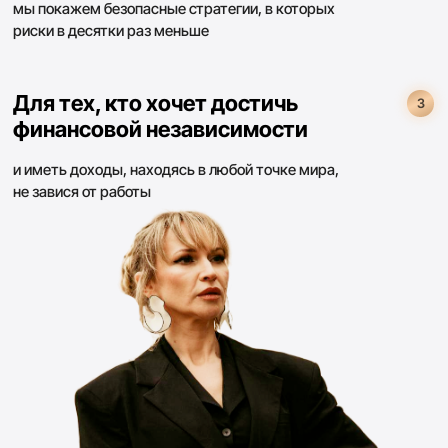
не имел опыта
в
крипте
Все начинали как полные новички
@ellensimutkina
+3 200 $
Елена Симуткина
Живет в США
36 лет, мама 2х деток
Точка А
- пришла в крипту с абсолютно нулевыми
знаниями
Точка Б
- участвует практически во всех стратегиях,
как активных, так и пассивных