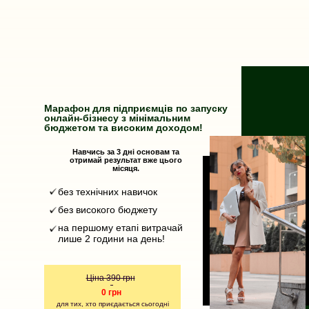
Марафон для підприємців по запуску
онлайн-бізнесу з мінімальним
бюджетом та високим доходом!
Навчись за 3 дні основам та
отримай результат вже цього
місяця.
без технічних навичок
без високого бюджету
на першому етапі витрачай
лише 2 години на день!
Ціна 390 грн
-
0 грн
для тих, хто приєдається сьогодні