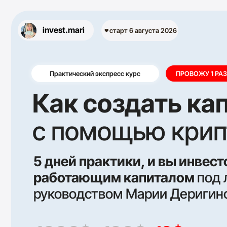
invest.mari
старт 6 августа 2026
Практический экспресс курс
ПРОВОЖУ 1 РАЗ В ГОД
Как создать капи
с помощью крипт
5 дней практики, и вы инвестор с
работающим капиталом
под лич
руководством Марии Деригиной
1000$
100$
19$