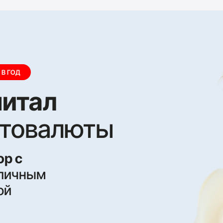
тал
овалюты
ным