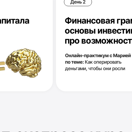
экспресс курс
Для тех, к
3
финансово
и иметь доходы, 
точке мира, не за
Для т
4
разби