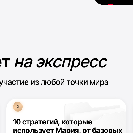
на экспресс
тие из любой точки мира
2
3
10 стратегий, которые
Уроки 
использует Мария, от базовых
кабине
до продвинутых
просты
ИДУ 