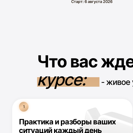
Что вас ждет
курсе:
Онлайн-формат
- живое учас
1
Практика и разборы ваших
ситуаций каждый день