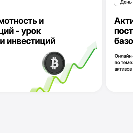
то хочет достичь
й независимости
находясь в любой
вися от работы
ех, кто не хотел
раться, отдал кому-то