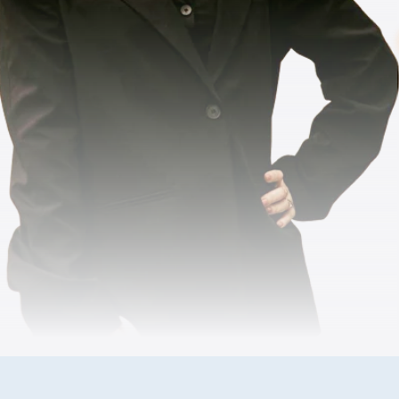
етесь:
🎯
Получите
разбор ва