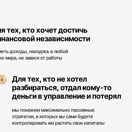
и в управление и потерял
жем максимально пассивные
и, в которых вы сами будете
ровать им растить свои капиталы
тех, кто хочет
нсовую подушку
портфели детям, будущий
ный фонд или просто запас,
 не будет съедать инфляция