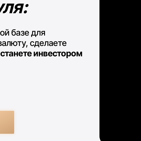
ту, сделаете
нете инвестором