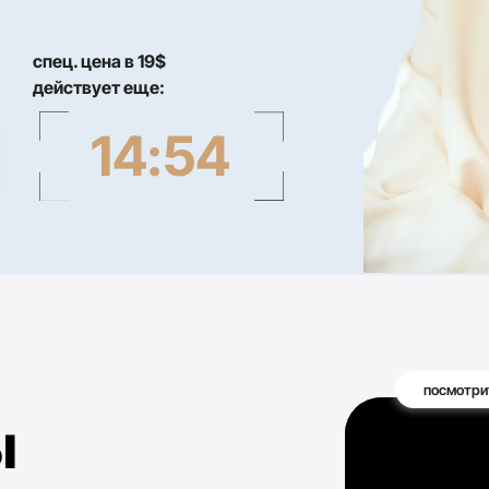
ц. цена в 19$
йствует еще:
14:53
посмотрите 2-минутное ви
я:
азе для