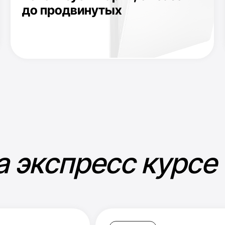
экспресс курсе
День 2
ала
Финансовая грамотност
основы инвестиций - ур
про возможности инвес
Онлайн-практикум с Марией
по теме:
Как оперировать
деньгами, чтобы они росли