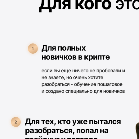
Для тех, кто уже пытался
2
разобраться, попал на
трейдинг и потерял
мы покажем безопасные
стратегии, в которых риски в
десятки раз меньше