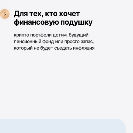
Разберёте
🔑
дополнительные
источники дохода
 персональный
шей ситуации