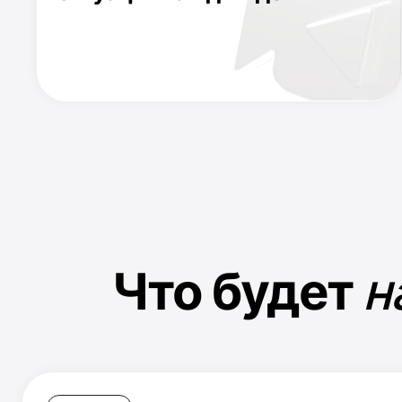
Что будет
на 
День 1
Фундамент роста личного капит
- урок про прокачу мозга
Онлайн-практикум с Марией по теме:
Что вам мешает накопить капитал:
затыки, из-за которых вы точно не
станете миллионером