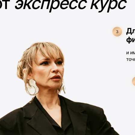
деньг
мы пока
стратеги
контроли
Для 
5
фина
крипто 
пенсион
который