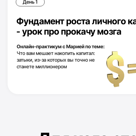
Для кого
этот
Для полных
1
новичков в крипте
если вы еще ничего не пробовали и
не знаете, но очень хотите
разобраться - обучение пошаговое
и создано специально для новичков