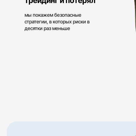
По итогу
разбер
🧠
Поймёте, что реально
мешает вам копить
💰
Узнаете, как деньги
должны работать на вас
Совершите первую