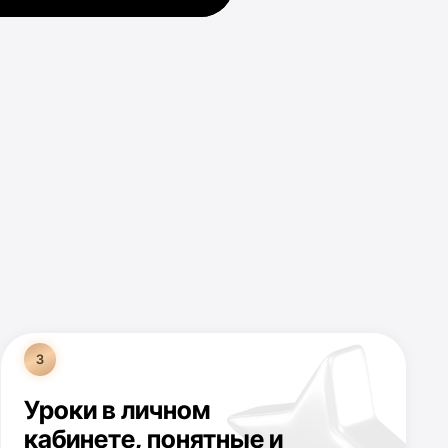
в личном
те,
понятные и
е для новичка
НА ЭКСПРЕСС КУРС! 19$