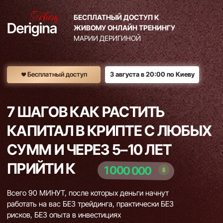
БЕСПЛАТНЫЙ ДОСТУП К
ЖИВОМУ ОНЛАЙН ТРЕНИНГУ
МАРИИ ДЕРИГИНОЙ
Бесплатный доступ
3 августа в 20:00 по Киеву
7 ШАГОВ КАК РАСТИТЬ
КАПИТАЛ В КРИПТЕ С ЛЮБЫХ
СУММ И ЧЕРЕЗ 5–10 ЛЕТ
ПРИЙТИ К
1 000 000
Всего 90 МИНУТ, после которых деньги начнут
работать на вас БЕЗ трейдинга, практически БЕЗ
рисков, БЕЗ опыта в инвестициях
5 000+ учеников с результатами
ЗАРЕГИСТРИРОВАТЬСЯ БЕСПЛАТНО