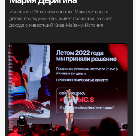
+380
ЗАРЕГИСТРИРОВАТЬСЯ БЕСПЛАТНО
СПЕЦПРЕДЛОЖЕНИЕ ДЛЯ ПОДПИСЧИКОВ
НАТАЛЬИ ПАВЛОВНЫ КАПЦОВОЙ
ПЕРВЫЕ 30 МЕСТ БЕСПЛАТНО
После ввода данных - обязательно переходите
в группу в WhatsApp, именно там будут все
подарки и сам тренинг
Всех жду в эфире!
3 августа в 20:00
по Киеву