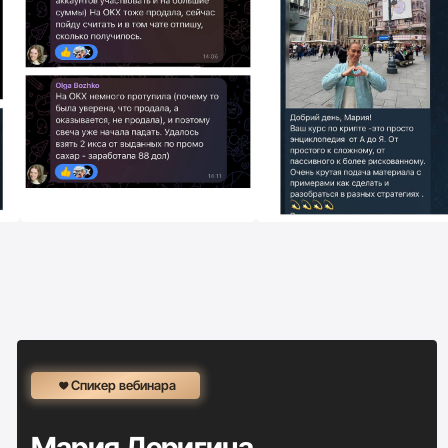
Новый гайд Марии Деригиной
при
регистрации на закрытую встречу
50$
БЕСПЛАТНО
РЕГИСТРИРУЙТЕСЬ
НА
ЗАКРЫТЫЙ ТРЕНИНГ
Чтобы начать строить капитал, который
работает без вас — и через 5–10 лет
прийти к первому миллиону
1 000 000
Ваше имя:
Напишите номер WhatsApp: