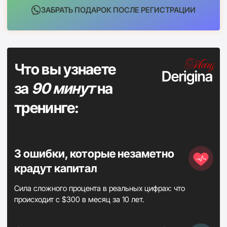
Как начать с нуля, чтобы к 18–20 годам ребёнок уже
стоял на ногах.
ЗАРЕГИСТРИРОВАТЬСЯ БЕСПЛАТНО
После ввода данных - обязательно переходите в группу в
WhatsApp, именно там будут все подарки и сам тренинг
Бесплатная
14:52
регистрация доступна
всего
за 15 минут
Метод Деригиной из 7 шагов,
только то, что работает с
реальными деньгами
на
реальных людях прямо сейчас