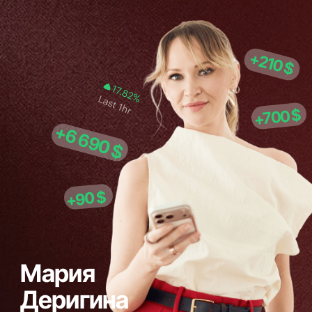
Мария
Деригина
$4M
доход от инвестиций
Каждому участнику тренинга
в подарок бесплатный гайд
«Крипта для жизни»
Как новичку безопасно пользоваться
криптой
Стоимость гайда:
50$
БЕСПЛАТНО