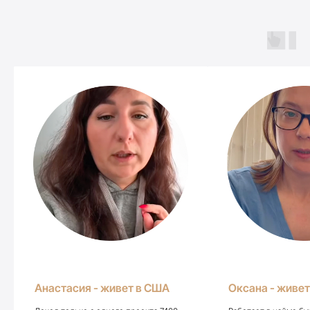
Спикер вебинара
Мария Деригина
Инвестор с 15-летним опытом. Мама четверых
детей, последние годы живет полностью за счет
дохода с инвестиций Киев-Майами-Испания
Анастасия - живет в США
Оксана - живет