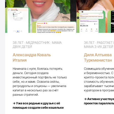
Спикер Boost Forum — 3 000 участников
Форум Big Money в Валенсии и форум Ицхака Пинтосевича в
Вене
Эксперт на телевидении по инвестициям в недвижимость и
крипту
11 квартир в Киеве · 200+ доходных сайтов · криптовалюта
$500 000+ заработано на крипте за несколько лет
38 ЛЕТ · МЕДРАБОТНИК · МАМА
36 ЛЕТ · РАБОТАЕТ
ДВУХ ДЕТЕЙ
МАМА 3-ИХ ДЕТЕЙ
$4M
5 000+
Александра Коваль
Диля Алтыева
Италия
Туркменистан
Общий доход от инвестиций
Учеников с результатами
Начинала с нуля, боялась потерять
Совмещала обучение
деньги. Сегодня создала
и беременностью. С
инвестиционный портфель не только
крипто-проекта пол
себе, но и маме. Освоила сейлы,
стоимость обучения
ретродропы и опционы — увеличила
зарабатывает тысячи
СМИ о Марии
капитал в несколько раз за счёт
куратором в програ
О Марии говорят
разных стратегий.
→ Активно участвуе
→ Уже все родные и друзья с её
проектов параллел
помощью создали себе кошельки