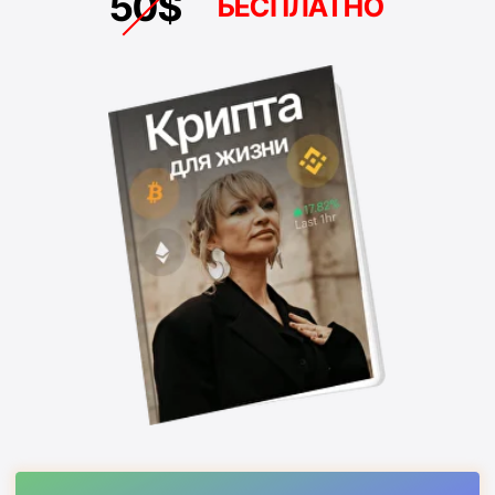
3 ошибки, которые незаметно
крадут капитал
Сила сложного процента в реальных цифрах: что
происходит с $300 в месяц за 10 лет.
Стратегии, которые дают 50-
500% годовых на вложенный
капитал
Как войти в инвестиции без страха и потерь Безопасное
хранение, какие монеты, когда покупать
Метод Марии Деригиной:
4 стратегии роста капитала
Финансовая подушка + долгосрочный портфель +
крипто-компонент + детские портфели. С
конкретными расчётами и примерами
Детский портфель:
наследие для детей