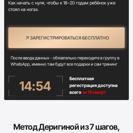
начинали как полные
новички